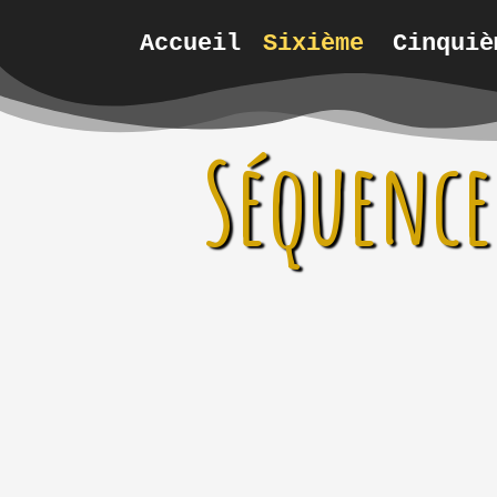
Accueil
Sixième
Cinquiè
Séquence 