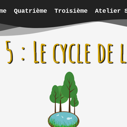
me
Quatrième
Troisième
Atelier 
5 : Le cycle de 