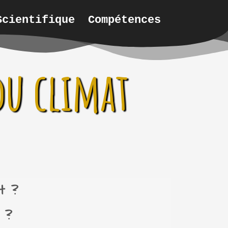
Scientifique
Compétences
du climat
t ?
 ?