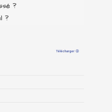
ssé ?
l ?
Télécharger